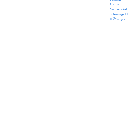
Sachsen
Sachsen-Anha
Schleswig-Hol
ThÃ¼ringen