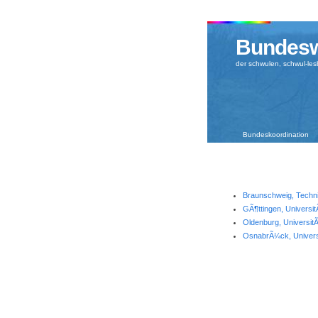
Bundesw
der schwulen, schwul-le
Bundeskoordination
Braunschweig, Techni
GÃ¶ttingen, Universit
Oldenburg, Universit
OsnabrÃ¼ck, Univers