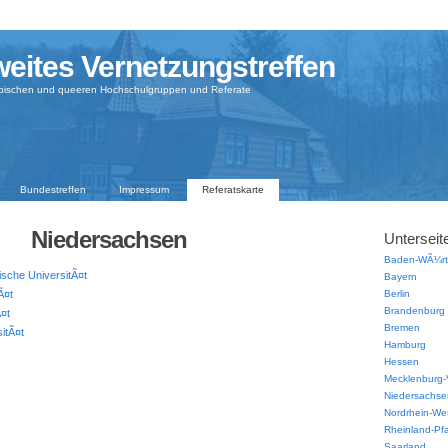
eites Vernetzungstreffen
sbischen und queeren Hochschulgruppen und Referate
Bundestreffen
Impressum
Referatskarte
Niedersachsen
Unterseit
Baden-WÃ¼rt
sche UniversitÃ¤t
Bayern
Ã¤t
Berlin
Brandenburg
Ã¤t
Bremen
itÃ¤t
Hamburg
Hessen
Mecklenburg
Niedersachse
Nordrhein-Wes
Rheinland-Pfa
Saarland