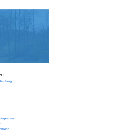
en
temberg
-Vorpommern
n
tfalen
lz